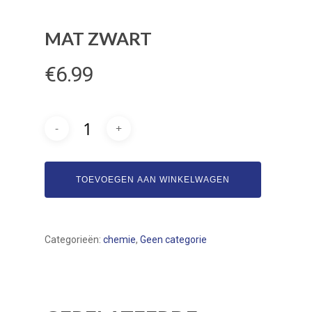
MAT ZWART
€
6.99
Bogamat
Automaterialen
TOEVOEGEN AAN WINKELWAGEN
Assortiment
Over ons
Categorieën:
chemie
,
Geen categorie
Service
Contact