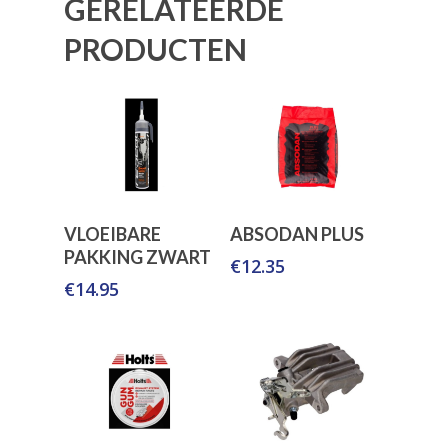
GERELATEERDE
PRODUCTEN
Toevoegen Aan
Toevoegen Aan
VLOEIBARE
ABSODAN PLUS
Winkelwagen
Winkelwagen
PAKKING ZWART
€
12.35
€
14.95