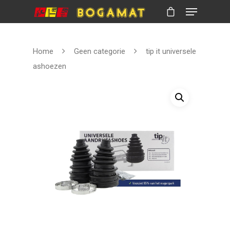
Home
Geen categorie
tip it universele
Hit enter to search or ESC to close
ashoezen