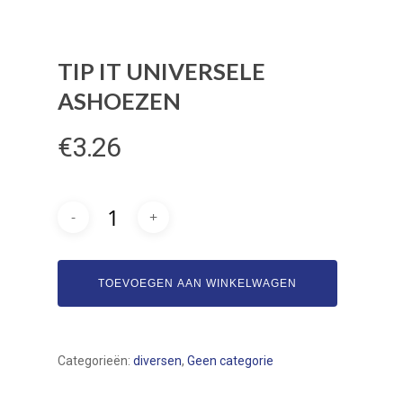
TIP IT UNIVERSELE
ASHOEZEN
€
3.26
Bogamat
Automaterialen
Assortiment
TOEVOEGEN AAN WINKELWAGEN
Over ons
Service
Categorieën:
diversen
,
Geen categorie