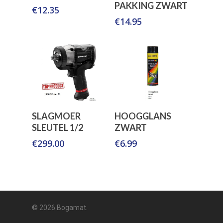
Winkelwagen
Winkelwagen
PAKKING ZWART
€
12.35
€
14.95
Toevoegen Aan
Toevoegen Aan
SLAGMOER
HOOGGLANS
Winkelwagen
Winkelwagen
SLEUTEL 1/2
ZWART
€
299.00
€
6.99
© 2026 Bogamat.