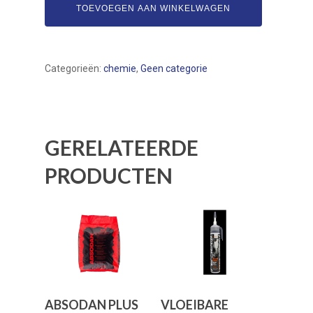
TOEVOEGEN AAN WINKELWAGEN
Categorieën:
chemie
,
Geen categorie
GERELATEERDE
PRODUCTEN
Toevoegen Aan
Toevoegen Aan
ABSODAN PLUS
VLOEIBARE