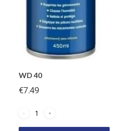
Bogamat
Automaterialen
Assortiment
Over ons
Service
WD 40
Contact
€
7.49