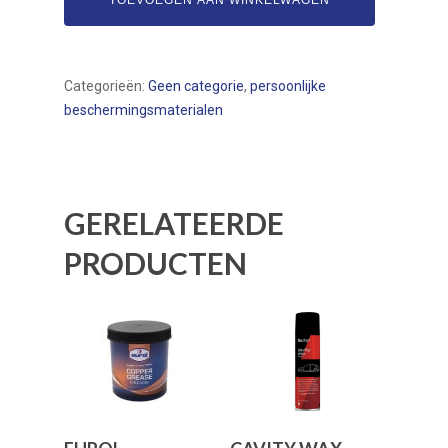
TOEVOEGEN AAN WINKELWAGEN
Service
Contact
Categorieën:
Geen categorie
,
persoonlijke
beschermingsmaterialen
GERELATEERDE
PRODUCTEN
Toevoegen Aan
Toevoegen Aan