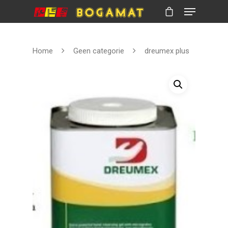
Home
Geen categorie
dreumex plus
Hit enter to search or ESC to close