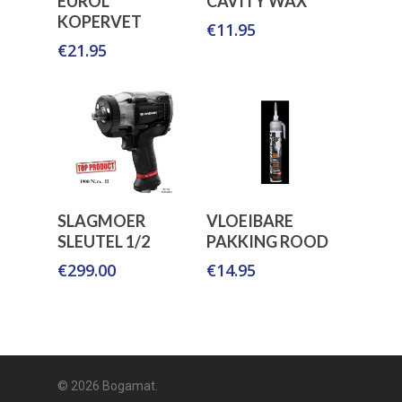
EUROL
CAVITY WAX
Winkelwagen
Winkelwagen
KOPERVET
€
11.95
€
21.95
Toevoegen Aan
Toevoegen Aan
SLAGMOER
VLOEIBARE
Winkelwagen
Winkelwagen
SLEUTEL 1/2
PAKKING ROOD
€
299.00
€
14.95
© 2026 Bogamat.