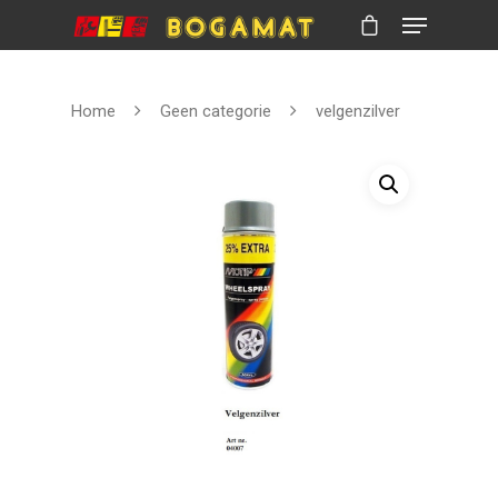
Home
Geen categorie
velgenzilver
Hit enter to search or ESC to close