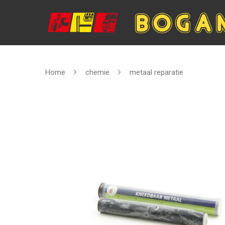
Home
chemie
metaal reparatie
Hit enter to search or ESC to close