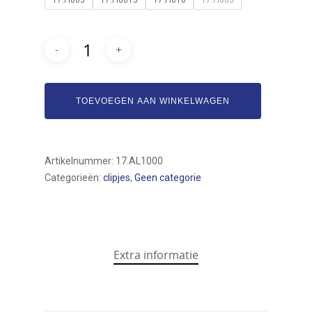
Bogamat
TOEVOEGEN AAN WINKELWAGEN
Automaterialen
Assortiment
Artikelnummer:
17.AL1000
Over ons
Categorieën:
clipjes
,
Geen categorie
Service
Contact
Extra informatie