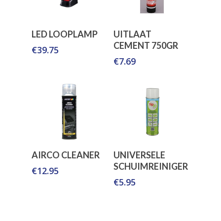
Toevoegen Aan
Toevoegen Aan
LED LOOPLAMP
UITLAAT
Winkelwagen
Winkelwagen
CEMENT 750GR
€
39.75
€
7.69
Toevoegen Aan
Toevoegen Aan
AIRCO CLEANER
UNIVERSELE
Winkelwagen
Winkelwagen
SCHUIMREINIGER
€
12.95
€
5.95