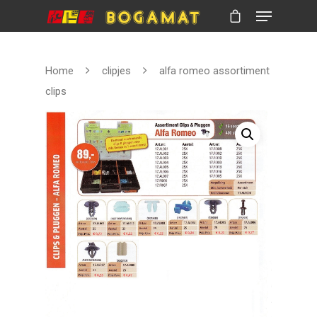
Home
clipjes
alfa romeo assortiment
Hit enter to search or ESC to close
clips